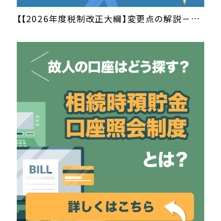
【【2026年度税制改正大綱】変更点の解説－設備投資の即時償却】