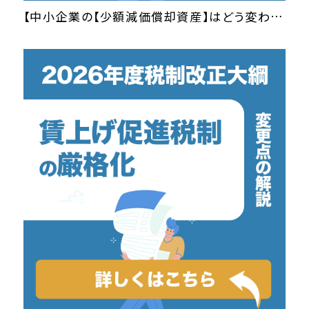
【中小企業の【少額減価償却資産】はどう変わる？ 変更点と適用要件について解説】